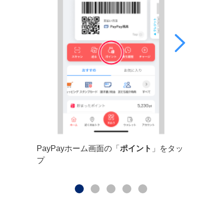
PayPayホーム画面の「
ポイント
」をタッ
「
運用中
プ
を使う
」
プ